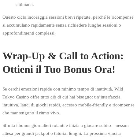
settimana.
Questo ciclo incoraggia sessioni brevi ripetute, perché le ricompense
si accumulano rapidamente senza richiedere lunghe sessioni o
approfondimenti complessi.
Wrap-Up & Call to Action:
Ottieni il Tuo Bonus Ora!
Se cerchi emozioni rapide con minimo tempo di inattività,
Wild
Tokyo Casino
offre tutto ciò di cui hai bisogno: un’interfaccia
intuitiva, lanci di giochi rapidi, accesso mobile-friendly e ricompense
che mantengono il ritmo vivo.
Sfrutta i bonus giornalieri rotanti e inizia a giocare subito—nessun
attesa per grandi jackpot o tutorial lunghi. La prossima vincita