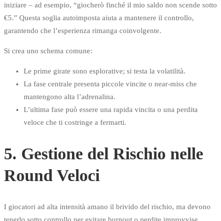
iniziare – ad esempio, “giocherò finché il mio saldo non scende sotto
€5.” Questa soglia autoimposta aiuta a mantenere il controllo,
garantendo che l’esperienza rimanga coinvolgente.
Si crea uno schema comune:
Le prime girate sono esplorative; si testa la volatilità.
La fase centrale presenta piccole vincite o near-miss che
mantengono alta l’adrenalina.
L’ultima fase può essere una rapida vincita o una perdita
veloce che ti costringe a fermarti.
5. Gestione del Rischio nelle
Round Veloci
I giocatori ad alta intensità amano il brivido del rischio, ma devono
tenerlo sotto controllo per evitare burnout o perdite improvvise.