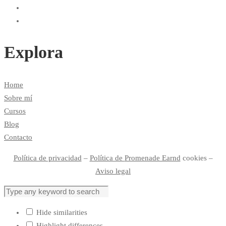
Explora
Home
Sobre mí
Cursos
Blog
Contacto
Política de privacidad
–
Política de
Promenade Earnd
cookies –
Aviso legal
Hide similarities
Highlight differences