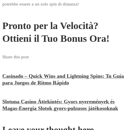
potrebbe essere a un solo spin di distanza!
Pronto per la Velocità?
Ottieni il Tuo Bonus Ora!
Share this post
Casinado – Quick Wins and Lightning Spins: Tu Guía
para Juegos de Ritmo Rápido
Slotuna Casino Áttekintés: Gyors nyeremények és
Magas‑Energia Slotok gyors‑pulzusos játékosoknak
Leave your thought here