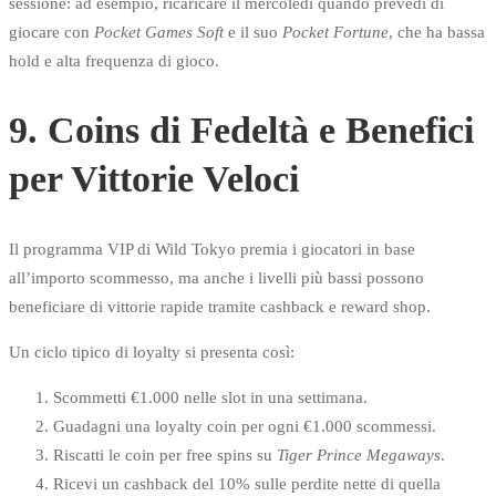
sessione: ad esempio, ricaricare il mercoledì quando prevedi di
giocare con
Pocket Games Soft
e il suo
Pocket Fortune
, che ha bassa
hold e alta frequenza di gioco.
9. Coins di Fedeltà e Benefici
per Vittorie Veloci
Il programma VIP di Wild Tokyo premia i giocatori in base
all’importo scommesso, ma anche i livelli più bassi possono
beneficiare di vittorie rapide tramite cashback e reward shop.
Un ciclo tipico di loyalty si presenta così:
Scommetti €1.000 nelle slot in una settimana.
Guadagni una loyalty coin per ogni €1.000 scommessi.
Riscatti le coin per free spins su
Tiger Prince Megaways
.
Ricevi un cashback del 10% sulle perdite nette di quella