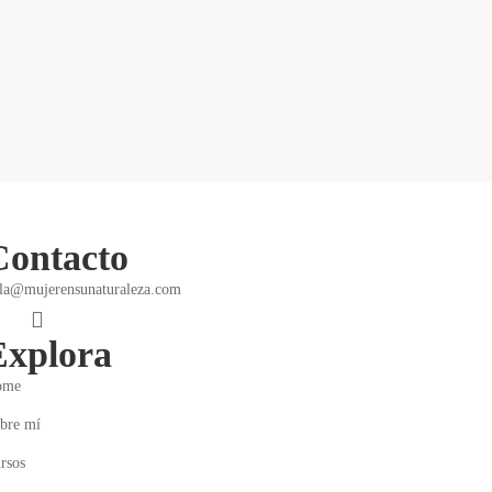
Contacto
la@mujerensunaturaleza.com
Explora
ome
bre mí
rsos