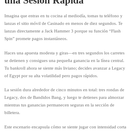
una Sesión Rápida
Imagina que entras en tu cocina al mediodía, tomas tu teléfono y
lanzas el sitio móvil de Casinado en menos de diez segundos. Te
lanzas directamente a Jack Hammer 3 porque su función “Flash
Spin” promete pagos instantáneos.
Haces una apuesta modesta y giras—en tres segundos los carretes
se detienen y consigues una pequeña ganancia en la línea central.
Tu bankroll ahora se siente más liviano; decides avanzar a Legacy
of Egypt por su alta volatilidad pero pagos rápidos.
La sesión dura alrededor de cinco minutos en total: tres rondas de
Legacy, dos de Bandidos Bang, y luego te detienes para almorzar
mientras tus ganancias permanecen seguras en la sección de
billetera.
Este escenario encapsula cómo se siente jugar con intensidad corta