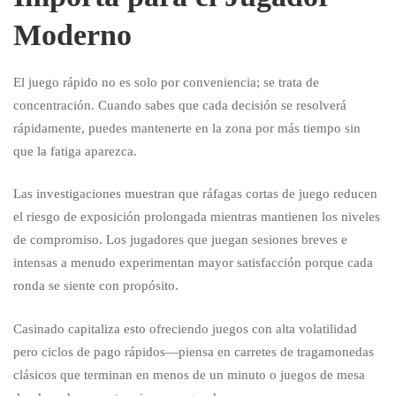
Moderno
El juego rápido no es solo por conveniencia; se trata de
concentración. Cuando sabes que cada decisión se resolverá
rápidamente, puedes mantenerte en la zona por más tiempo sin
que la fatiga aparezca.
Las investigaciones muestran que ráfagas cortas de juego reducen
el riesgo de exposición prolongada mientras mantienen los niveles
de compromiso. Los jugadores que juegan sesiones breves e
intensas a menudo experimentan mayor satisfacción porque cada
ronda se siente con propósito.
Casinado
capitaliza esto ofreciendo juegos con alta volatilidad
pero ciclos de pago rápidos—piensa en carretes de tragamonedas
clásicos que terminan en menos de un minuto o juegos de mesa