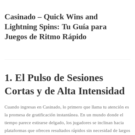
Casinado – Quick Wins and
Lightning Spins: Tu Guía para
Juegos de Ritmo Rápido
1. El Pulso de Sesiones
Cortas y de Alta Intensidad
Cuando ingresas en
Casinado
, lo primero que llama tu atención es
la promesa de gratificación instantánea. En un mundo donde el
tiempo parece estirarse delgado, los jugadores se inclinan hacia
plataformas que ofrecen resultados rápidos sin necesidad de largos