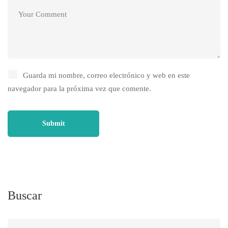
Guarda mi nombre, correo electrónico y web en este
navegador para la próxima vez que comente.
Buscar