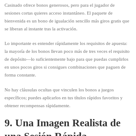
Casinado
ofrece bonos generosos, pero para el jugador de
sesiones cortas quieres acceso instantáneo. El paquete de
bienvenida es un bono de igualación sencillo más giros gratis que
se liberan al instante tras la activación.
Lo importante es entender rápidamente los requisitos de apuesta:
la mayoría de los bonos llevan poco más de tres veces el requisito
de depósito—lo suficientemente bajo para que puedas cumplirlos
en unos pocos giros si consigues combinaciones que paguen de
forma constante.
No hay cláusulas ocultas que vinculen los bonos a juegos
específicos; puedes aplicarlos en tus títulos rápidos favoritos y
obtener recompensas rápidamente.
9. Una Imagen Realista de