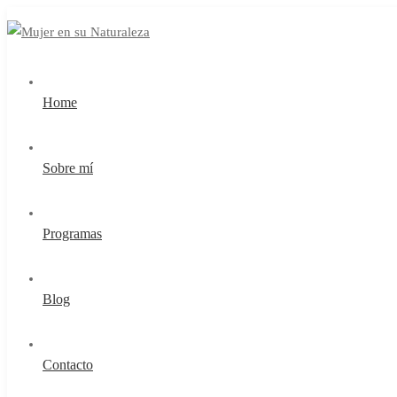
Home
Sobre mí
Programas
Blog
Contacto