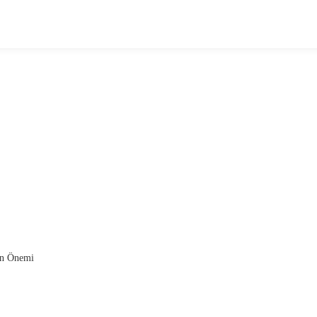
çin Önemi