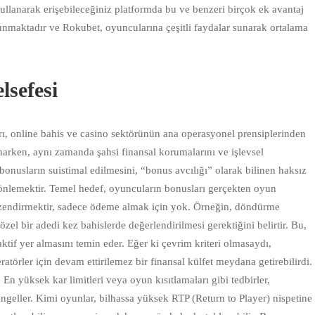
kullanarak erişebileceğiniz platformda bu ve benzeri birçok ek avantaj
unmaktadır ve Rokubet, oyuncularına çeşitli faydalar sunarak ortalama
lsefesi
ı, online bahis ve casino sektörünün ana operasyonel prensiplerinden
unarken, aynı zamanda şahsi finansal korumalarını ve işlevsel
bonusların suistimal edilmesini, “bonus avcılığı” olarak bilinen haksız
 önlemektir. Temel hedef, oyuncuların bonusları gerçekten oyun
 özendirmektir, sadece ödeme almak için yok. Örneğin, döndürme
özel bir adedi kez bahislerde değerlendirilmesi gerektiğini belirtir. Bu,
tif yer almasını temin eder. Eğer ki çevrim kriteri olmasaydı,
atörler için devam ettirilemez bir finansal külfet meydana getirebilirdi.
 En yüksek kar limitleri veya oyun kısıtlamaları gibi tedbirler,
ngeller. Kimi oyunlar, bilhassa yüksek RTP (Return to Player) nispetine