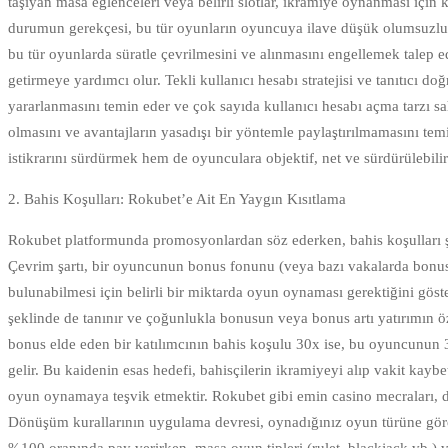
taşıyan masa eğlenceleri veya belirli slotlar, ikramiye oynanması için 
durumun gerekçesi, bu tür oyunların oyuncuya ilave düşük olumsuzlukl
bu tür oyunlarda süratle çevrilmesini ve alınmasını engellemek talep e
getirmeye yardımcı olur. Tekli kullanıcı hesabı stratejisi ve tanıtıcı 
yararlanmasını temin eder ve çok sayıda kullanıcı hesabı açma tarzı saht
olmasını ve avantajların yasadışı bir yöntemle paylaştırılmamasını tem
istikrarını sürdürmek hem de oyunculara objektif, net ve sürdürülebilir
2. Bahis Koşulları: Rokubet’e Ait En Yaygın Kısıtlama
Rokubet platformunda promosyonlardan söz ederken, bahis koşulları şüp
Çevrim şartı, bir oyuncunun bonus fonunu (veya bazı vakalarda bonus 
bulunabilmesi için belirli bir miktarda oyun oynaması gerektiğini göst
şeklinde de tanınır ve çoğunlukla bonusun veya bonus artı yatırımın öze
bonus elde eden bir katılımcının bahis koşulu 30x ise, bu oyuncunun
gelir. Bu kaidenin esas hedefi, bahisçilerin ikramiyeyi alıp vakit ka
oyun oynamaya teşvik etmektir. Rokubet gibi emin casino mecraları, dö
Dönüşüm kurallarının uygulama devresi, oynadığınız oyun türüne göre d
%100 oranında pay verirken, masa oyun tipleri (rulet, blackjack vb.)