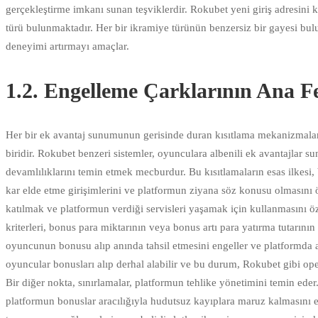
gerçekleştirme imkanı sunan teşviklerdir. Rokubet yeni giriş adresini 
türü bulunmaktadır. Her bir ikramiye türünün benzersiz bir gayesi bul
deneyimi artırmayı amaçlar.
1.2. Engelleme Çarklarının Ana Fe
Her bir ek avantaj sunumunun gerisinde duran kısıtlama mekanizmalar
biridir. Rokubet benzeri sistemler, oyunculara albenili ek avantajlar s
devamlılıklarını temin etmek mecburdur. Bu kısıtlamaların esas ilkesi, 
kar elde etme girişimlerini ve platformun ziyana söz konusu olmasını
katılmak ve platformun verdiği servisleri yaşamak için kullanmasını
kriterleri, bonus para miktarının veya bonus artı para yatırma tutarının 
oyuncunun bonusu alıp anında tahsil etmesini engeller ve platformda ak
oyuncular bonusları alıp derhal alabilir ve bu durum, Rokubet gibi oper
Bir diğer nokta, sınırlamalar, platformun tehlike yönetimini temin eder.
platformun bonuslar aracılığıyla hudutsuz kayıplara maruz kalmasını e