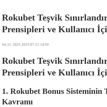
Rokubet Teşvik Sınırlandı
Prensipleri ve Kullanıcı İ
Jul 21, 2025
2025-07-21 14:59
Rokubet
Rokubet Teşvik Sınırlandı
Teşvik
Prensipleri ve Kullanıcı İ
Sınırlandırmaları:
1. Rokubet Bonus Sisteminin T
Çalışma
Kavramı
Prensipleri