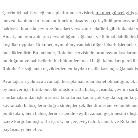
ve
Çevrimiçi bahis ve eğlence platformu servisleri,
rokubet güncel giriş
gi
Kullanıcı
mevcut katılımcıları yönlendirmek maksadıyla çok yönlü promosyon ka
bakiyesi, bonuslu çevirme fırsatları veya zarar telafileri gibi imkânlar
İçin
Ancak, bu ayrıcalıkların devamlılığını sağlamak ve ihtimal dahilindeki 
Önemi
koşullar uygular. Rokubet, oyun dünyasındaki diğer itibarlı işletmeler
önceliklendirir. Bu metinde, Rokubet servisinde promosyon kısıtlarının 
bulduğunu ve bahisçilerin bu hükümlere nasıl bağlı kalmaları gerekli h
Rokubet’te sağlanan teşviklerden en faydalı usulle kazanç sağlamak is
Avantajların yalnızca avantajlı hesaplamalardan ibaret olmadığını, e
oyunsever için kritik öncelik oluşturur. Bu bakış açısında, çevrim şar
sınırlamalarından işlem süresi kurallarına kadar çok sayıda özgün koşu
kavramak, bahisçilerin doğru stratejiler şekillendirmesine ve muhtemel 
politikaları, hem bahisçilerin sistemde keyifli zaman geçirmesini oluş
üzere kurgulanmıştır. Bu içerik, bu çerçeveyi idrak etmek ve Rokubet t
paylaşmayı hedefler.