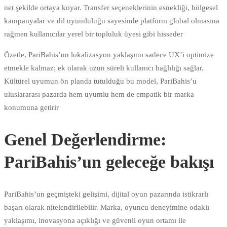
net şekilde ortaya koyar. Transfer seçeneklerinin esnekliği, bölgesel
kampanyalar ve dil uyumluluğu sayesinde platform global olmasına
rağmen kullanıcılar yerel bir topluluk üyesi gibi hisseder
Özetle, PariBahis’un lokalizasyon yaklaşımı sadece UX’i optimize
etmekle kalmaz; ek olarak uzun süreli kullanıcı bağlılığı sağlar.
Kültürel uyumun ön planda tutulduğu bu model, PariBahis’u
uluslararası pazarda hem uyumlu hem de empatik bir marka
konumuna getirir
Genel Değerlendirme:
PariBahis’un geleceğe bakışı
PariBahis’un geçmişteki gelişimi, dijital oyun pazarında istikrarlı
başarı olarak nitelendirilebilir. Marka, oyuncu deneyimine odaklı
yaklaşımı, inovasyona açıklığı ve güvenli oyun ortamı ile