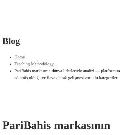
Blog
Home
Teaching Methodology
PariBahis markasının dünya liderleriyle analizi — platformun
edinmiş olduğu ve ilave olarak gelişmesi zorunlu kategoriler
PariBahis markasının