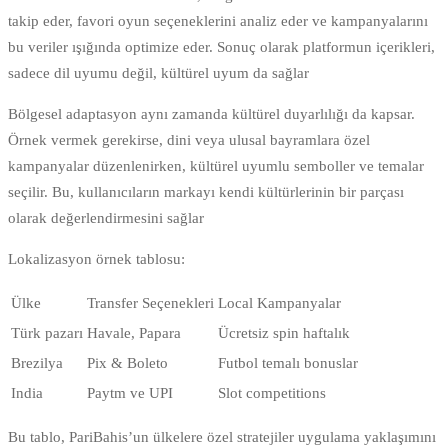
takip eder, favori oyun seçeneklerini analiz eder ve kampanyalarını
bu veriler ışığında optimize eder. Sonuç olarak platformun içerikleri,
sadece dil uyumu değil, kültürel uyum da sağlar
Bölgesel adaptasyon aynı zamanda kültürel duyarlılığı da kapsar.
Örnek vermek gerekirse, dini veya ulusal bayramlara özel
kampanyalar düzenlenirken, kültürel uyumlu semboller ve temalar
seçilir. Bu, kullanıcıların markayı kendi kültürlerinin bir parçası
olarak değerlendirmesini sağlar
Lokalizasyon örnek tablosu:
Ülke
Transfer Seçenekleri
Local Kampanyalar
Türk pazarı
Havale, Papara
Ücretsiz spin haftalık
Brezilya
Pix & Boleto
Futbol temalı bonuslar
India
Paytm ve UPI
Slot competitions
Bu tablo, PariBahis’un ülkelere özel stratejiler uygulama yaklaşımını