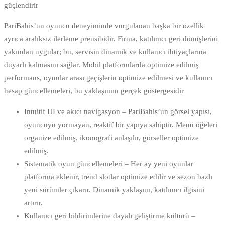
güçlendirir
PariBahis’un oyuncu deneyiminde vurgulanan başka bir özellik
ayrıca aralıksız ilerleme prensibidir. Firma, katılımcı geri dönüşlerini
yakından uygular; bu, servisin dinamik ve kullanıcı ihtiyaçlarına
duyarlı kalmasını sağlar. Mobil platformlarda optimize edilmiş
performans, oyunlar arası geçişlerin optimize edilmesi ve kullanıcı
hesap güncellemeleri, bu yaklaşımın gerçek göstergesidir
Intuitif UI ve akıcı navigasyon – PariBahis’un görsel yapısı,
oyuncuyu yormayan, reaktif bir yapıya sahiptir. Menü öğeleri
organize edilmiş, ikonografi anlaşılır, görseller optimize
edilmiş.
Sistematik oyun güncellemeleri – Her ay yeni oyunlar
platforma eklenir, trend slotlar optimize edilir ve sezon bazlı
yeni sürümler çıkarır. Dinamik yaklaşım, katılımcı ilgisini
artırır.
Kullanıcı geri bildirimlerine dayalı geliştirme kültürü –