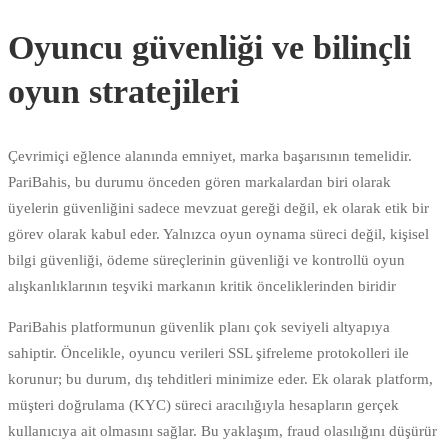
Oyuncu güvenliği ve bilinçli
oyun stratejileri
Çevrimiçi eğlence alanında emniyet, marka başarısının temelidir.
PariBahis, bu durumu önceden gören markalardan biri olarak
üyelerin güvenliğini sadece mevzuat gereği değil, ek olarak etik bir
görev olarak kabul eder. Yalnızca oyun oynama süreci değil, kişisel
bilgi güvenliği, ödeme süreçlerinin güvenliği ve kontrollü oyun
alışkanlıklarının teşviki markanın kritik önceliklerinden biridir
PariBahis platformunun güvenlik planı çok seviyeli altyapıya
sahiptir. Öncelikle, oyuncu verileri SSL şifreleme protokolleri ile
korunur; bu durum, dış tehditleri minimize eder. Ek olarak platform,
müşteri doğrulama (KYC) süreci aracılığıyla hesapların gerçek
kullanıcıya ait olmasını sağlar. Bu yaklaşım, fraud olasılığını düşürür