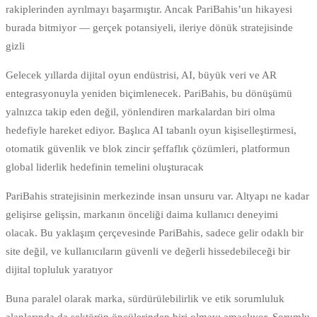
rakiplerinden ayrılmayı başarmıştır. Ancak PariBahis’un hikayesi
burada bitmiyor — gerçek potansiyeli, ileriye dönük stratejisinde
gizli
Gelecek yıllarda dijital oyun endüstrisi, AI, büyük veri ve AR
entegrasyonuyla yeniden biçimlenecek. PariBahis, bu dönüşümü
yalnızca takip eden değil, yönlendiren markalardan biri olma
hedefiyle hareket ediyor. Başlıca AI tabanlı oyun kişiselleştirmesi,
otomatik güvenlik ve blok zincir şeffaflık çözümleri, platformun
global liderlik hedefinin temelini oluşturacak
PariBahis stratejisinin merkezinde insan unsuru var. Altyapı ne kadar
gelişirse gelişsin, markanın önceliği daima kullanıcı deneyimi
olacak. Bu yaklaşım çerçevesinde PariBahis, sadece gelir odaklı bir
site değil, ve kullanıcıların güvenli ve değerli hissedebileceği bir
dijital topluluk yaratıyor
Buna paralel olarak marka, sürdürülebilirlik ve etik sorumluluk
alanlarında da sektörün öncülerinden biri olmayı amaçlıyor. Sorumlu