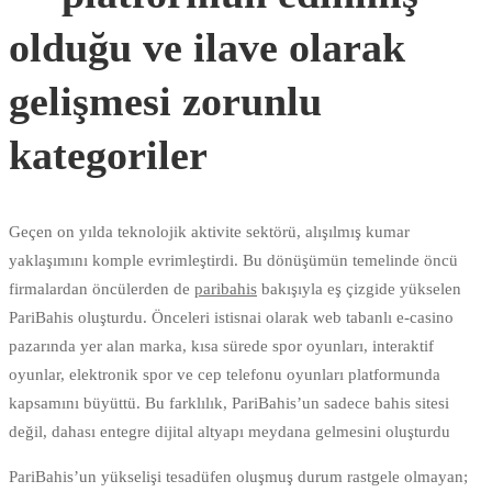
olduğu ve ilave olarak
gelişmesi zorunlu
kategoriler
Geçen on yılda teknolojik aktivite sektörü, alışılmış kumar
yaklaşımını komple evrimleştirdi. Bu dönüşümün temelinde öncü
firmalardan öncülerden de
paribahis
bakışıyla eş çizgide yükselen
PariBahis oluşturdu. Önceleri istisnai olarak web tabanlı e-casino
pazarında yer alan marka, kısa sürede spor oyunları, interaktif
oyunlar, elektronik spor ve cep telefonu oyunları platformunda
kapsamını büyüttü. Bu farklılık, PariBahis’un sadece bahis sitesi
değil, dahası entegre dijital altyapı meydana gelmesini oluşturdu
PariBahis’un yükselişi tesadüfen oluşmuş durum rastgele olmayan;