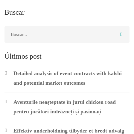
Buscar
Últimos post
Detailed analysis of event contracts with kalshi
and potential market outcomes
Aventurile neașteptate în jurul chicken road
pentru jucători îndrăzneți și pasionați
Effektiv underholdning tilbyder et bredt udvalg