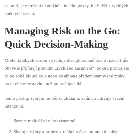
sekund, je vzrušení okamžité—ideální pro ty, kteří těží z rychlých
zpětných vazeb.
Managing Risk on the Go:
Quick Decision‑Making
Model krátkých sezení vyžaduje disciplinované řízení rizik. Hráči
obvykle přijímají pravidlo „rychlého zastavení“: pokud prohrajete
tři po sobě jdoucí kola nebo dosáhnete předem stanovené ztráty,
na chvíli se zastavíte, než pokračujete dál.
Tento přístup zabrání honbě za ztrátami, zatímco udržuje sezení
intenzivní.
Sázejte malé částky konzistentně.
Sledujte výhry a prohry v reálném čase pomocí displeje.