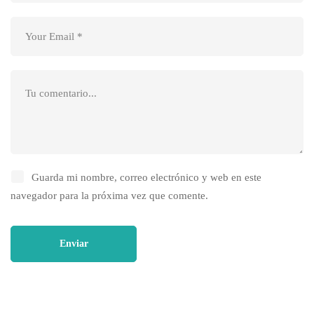
Guarda mi nombre, correo electrónico y web en este
navegador para la próxima vez que comente.