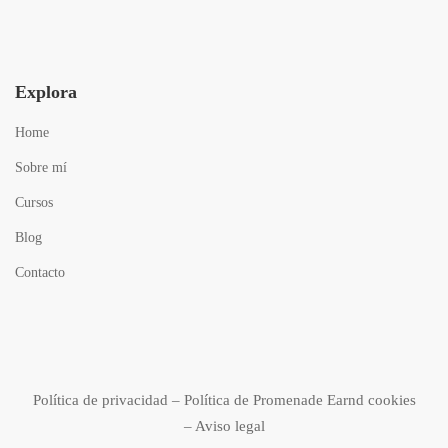
Explora
Home
Sobre mí
Cursos
Blog
Contacto
Política de privacidad
–
Política de
Promenade Earnd
cookies
–
Aviso legal