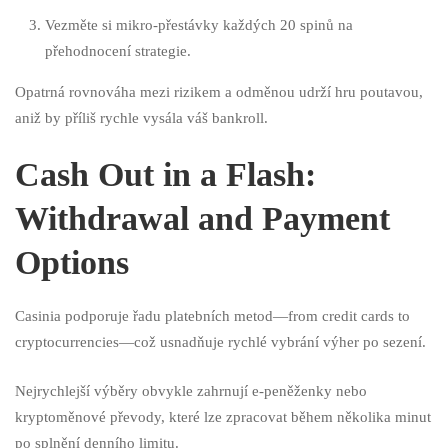
Vezměte si mikro‑přestávky každých 20 spinů na
přehodnocení strategie.
Opatrná rovnováha mezi rizikem a odměnou udrží hru poutavou,
aniž by příliš rychle vysála váš bankroll.
Cash Out in a Flash:
Withdrawal and Payment
Options
Casinia podporuje řadu platebních metod—from credit cards to
cryptocurrencies—což usnadňuje rychlé vybrání výher po sezení.
Nejrychlejší výběry obvykle zahrnují e‑peněženky nebo
kryptoměnové převody, které lze zpracovat během několika minut
po splnění denního limitu.