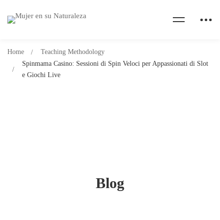
Home
Teaching Methodology
Spinmama Casino: Sessioni di Spin Veloci per Appassionati di Slot
e Giochi Live
Blog