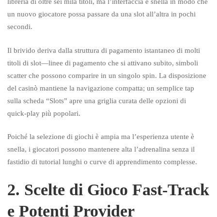
libreria di oltre sei mila titoli, ma l’interfaccia è snella in modo che
un nuovo giocatore possa passare da una slot all’altra in pochi
secondi.
Il brivido deriva dalla struttura di pagamento istantaneo di molti
titoli di slot—linee di pagamento che si attivano subito, simboli
scatter che possono comparire in un singolo spin. La disposizione
del casinò mantiene la navigazione compatta; un semplice tap
sulla scheda “Slots” apre una griglia curata delle opzioni di
quick‑play più popolari.
Poiché la selezione di giochi è ampia ma l’esperienza utente è
snella, i giocatori possono mantenere alta l’adrenalina senza il
fastidio di tutorial lunghi o curve di apprendimento complesse.
2. Scelte di Gioco Fast‑Track
e Potenti Provider