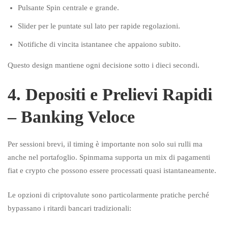
Pulsante Spin centrale e grande.
Slider per le puntate sul lato per rapide regolazioni.
Notifiche di vincita istantanee che appaiono subito.
Questo design mantiene ogni decisione sotto i dieci secondi.
4. Depositi e Prelievi Rapidi
– Banking Veloce
Per sessioni brevi, il timing è importante non solo sui rulli ma
anche nel portafoglio. Spinmama supporta un mix di pagamenti
fiat e crypto che possono essere processati quasi istantaneamente.
Le opzioni di criptovalute sono particolarmente pratiche perché
bypassano i ritardi bancari tradizionali: