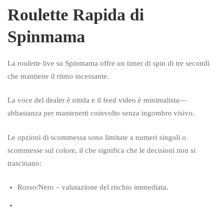
Roulette Rapida di
Spinmama
La roulette live su Spinmama offre un timer di spin di tre secondi
che mantiene il ritmo incessante.
La voce del dealer è nitida e il feed video è minimalista—
abbastanza per mantenerti coinvolto senza ingombro visivo.
Le opzioni di scommessa sono limitate a numeri singoli o
scommesse sul colore, il che significa che le decisioni non si
trascinano:
Rosso/Nero – valutazione del rischio immediata.