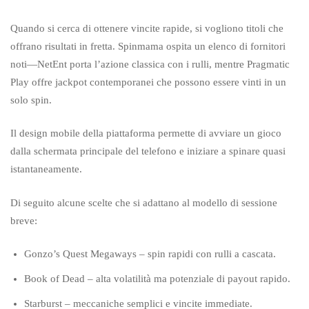
Quando si cerca di ottenere vincite rapide, si vogliono titoli che
offrano risultati in fretta.
Spinmama
ospita un elenco di fornitori
noti—NetEnt porta l’azione classica con i rulli, mentre Pragmatic
Play offre jackpot contemporanei che possono essere vinti in un
solo spin.
Il design mobile della piattaforma permette di avviare un gioco
dalla schermata principale del telefono e iniziare a spinare quasi
istantaneamente.
Di seguito alcune scelte che si adattano al modello di sessione
breve:
Gonzo’s Quest Megaways – spin rapidi con rulli a cascata.
Book of Dead – alta volatilità ma potenziale di payout rapido.
Starburst – meccaniche semplici e vincite immediate.