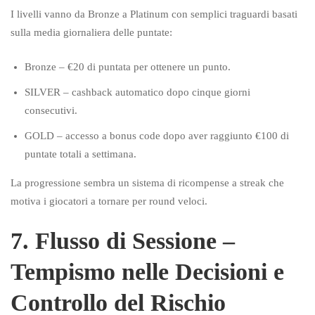
I livelli vanno da Bronze a Platinum con semplici traguardi basati
sulla media giornaliera delle puntate:
Bronze – €20 di puntata per ottenere un punto.
SILVER – cashback automatico dopo cinque giorni
consecutivi.
GOLD – accesso a bonus code dopo aver raggiunto €100 di
puntate totali a settimana.
La progressione sembra un sistema di ricompense a streak che
motiva i giocatori a tornare per round veloci.
7. Flusso di Sessione –
Tempismo nelle Decisioni e
Controllo del Rischio