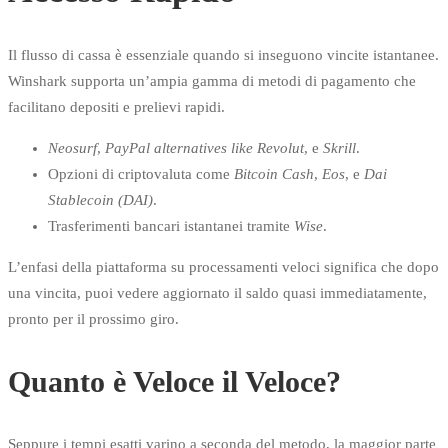
Il flusso di cassa è essenziale quando si inseguono vincite istantanee.
Winshark supporta un’ampia gamma di metodi di pagamento che
facilitano depositi e prelievi rapidi.
Neosurf
,
PayPal alternatives like Revolut
, e
Skrill
.
Opzioni di criptovaluta come
Bitcoin Cash
,
Eos
, e
Dai
Stablecoin (DAI)
.
Trasferimenti bancari istantanei tramite
Wise
.
L’enfasi della piattaforma su processamenti veloci significa che dopo
una vincita, puoi vedere aggiornato il saldo quasi immediatamente,
pronto per il prossimo giro.
Quanto è Veloce il Veloce?
Seppure i tempi esatti varino a seconda del metodo, la maggior parte