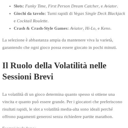
Slots:
Funky Time
,
First Person Dream Catcher
, e
Aviator
.
Giochi da tavolo:
Turni rapidi di
Vegas Single Deck Blackjack
e
Cocktail Roulette
.
Crash & Crash‑Style Games:
Aviator
,
Hi-Lo
, e
Keno
.
La selezione è abbastanza ampia da mantenere viva la varietà,
garantendo che ogni gioco possa essere giocato in pochi minuti.
Il Ruolo della Volatilità nelle
Sessioni Brevi
La volatilità di un gioco determina quanto spesso si ottiene una
vincita e quanto può essere grande. Per i giocatori che preferiscono
risultati rapidi, le slot a volatilità media-alta sono ideali perché
offrono pagamenti generosi senza richiedere partite marathon.