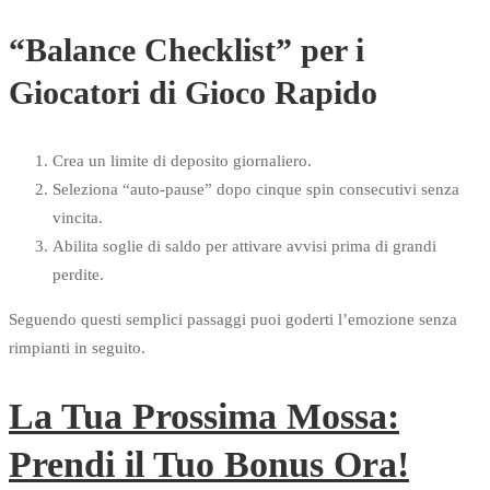
“Balance Checklist” per i
Giocatori di Gioco Rapido
Crea un limite di deposito giornaliero.
Seleziona “auto‑pause” dopo cinque spin consecutivi senza
vincita.
Abilita soglie di saldo per attivare avvisi prima di grandi
perdite.
Seguendo questi semplici passaggi puoi goderti l’emozione senza
rimpianti in seguito.
La Tua Prossima Mossa:
Prendi il Tuo Bonus Ora!