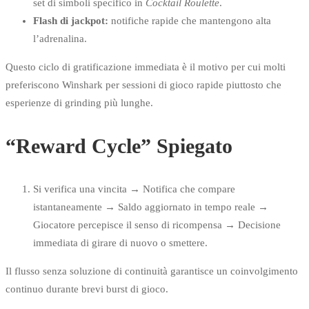
set di simboli specifico in
Cocktail Roulette
.
Flash di jackpot:
notifiche rapide che mantengono alta
l’adrenalina.
Questo ciclo di gratificazione immediata è il motivo per cui molti
preferiscono Winshark per sessioni di gioco rapide piuttosto che
esperienze di grinding più lunghe.
“Reward Cycle” Spiegato
Si verifica una vincita → Notifica che compare
istantaneamente → Saldo aggiornato in tempo reale →
Giocatore percepisce il senso di ricompensa → Decisione
immediata di girare di nuovo o smettere.
Il flusso senza soluzione di continuità garantisce un coinvolgimento
continuo durante brevi burst di gioco.