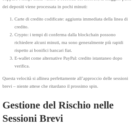
dei depositi viene processata in pochi minuti:
Carte di credito codificate: aggiunta immediata della linea di
credito.
Crypto: i tempi di conferma dalla blockchain possono
richiedere alcuni minuti, ma sono generalmente più rapidi
rispetto ai bonifici bancari fiat.
E-wallet come alternative PayPal: credito istantaneo dopo
verifica.
Questa velocità si allinea perfettamente all’approccio delle sessioni
brevi – niente attese che ritardano il prossimo spin.
Gestione del Rischio nelle
Sessioni Brevi