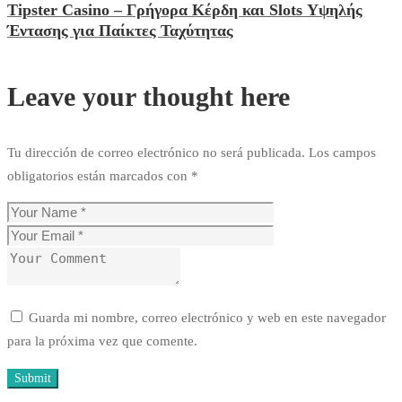
Tipster Casino – Γρήγορα Κέρδη και Slots Υψηλής
Έντασης για Παίκτες Ταχύτητας
Leave your thought here
Tu dirección de correo electrónico no será publicada.
Los campos
obligatorios están marcados con
*
Guarda mi nombre, correo electrónico y web en este navegador
para la próxima vez que comente.