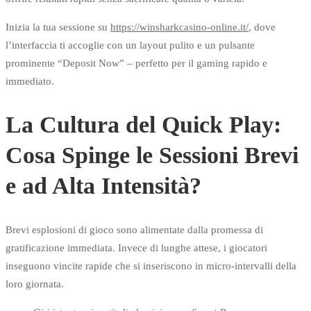
e
Inizia la tua sessione su
https://winsharkcasino-online.it/
, dove
Vincite
l’interfaccia ti accoglie con un layout pulito e un pulsante
prominente “Deposit Now” – perfetto per il gaming rapido e
Instantanee
immediato.
La Cultura del Quick Play:
Cosa Spinge le Sessioni Brevi
e ad Alta Intensità?
Brevi esplosioni di gioco sono alimentate dalla promessa di
gratificazione immediata. Invece di lunghe attese, i giocatori
inseguono vincite rapide che si inseriscono in micro-intervalli della
loro giornata.