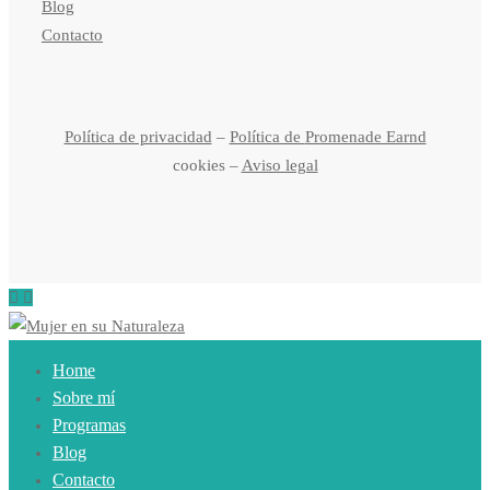
Blog
Contacto
Política de privacidad
–
Política de
Promenade Earnd
cookies –
Aviso legal
Home
Sobre mí
Programas
Blog
Contacto