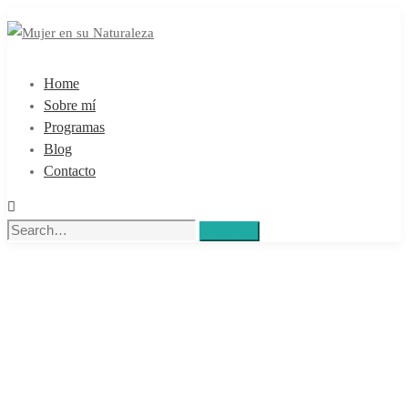
Home
Sobre mí
Programas
Blog
Contacto
Search
Search
for: