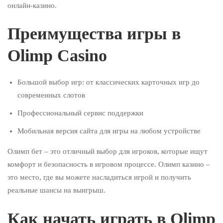
онлайн-казино.
Преимущества игры в
Olimp Casino
Большой выбор игр: от классических карточных игр до
современных слотов
Профессиональный сервис поддержки
Мобильная версия сайта для игры на любом устройстве
Олимп бет – это отличный выбор для игроков, которые ищут
комфорт и безопасность в игровом процессе. Олимп казино –
это место, где вы можете насладиться игрой и получить
реальные шансы на выигрыш.
Как начать играть в Olimp