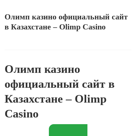
Олимп
Олимп казино официальный сайт
в Казахстане – Olimp Casino
казино
официальный
сайт
Олимп казино
в
официальный сайт в
Казахстане
Казахстане – Olimp
–
Olimp
Casino
Casino