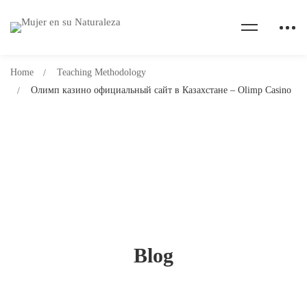
Home
Teaching Methodology
Олимп казино официальный сайт в Казахстане – Olimp Casino
Blog