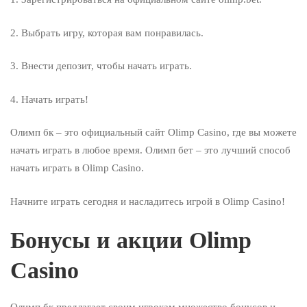
2. Выбрать игру, которая вам понравилась.
3. Внести депозит, чтобы начать играть.
4. Начать играть!
Олимп бк – это официальный сайт Olimp Casino, где вы можете
начать играть в любое время. Олимп бет – это лучший способ
начать играть в Olimp Casino.
Начните играть сегодня и насладитесь игрой в Olimp Casino!
Бонусы и акции Olimp
Casino