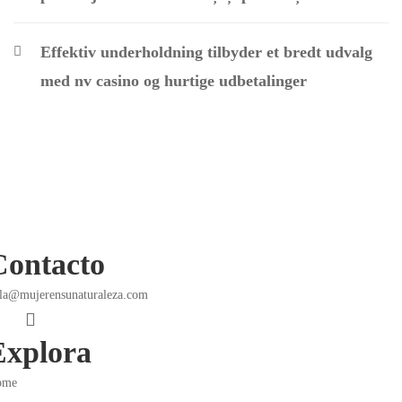
Effektiv underholdning tilbyder et bredt udvalg
med nv casino og hurtige udbetalinger
Contacto
la@mujerensunaturaleza.com
Explora
ome