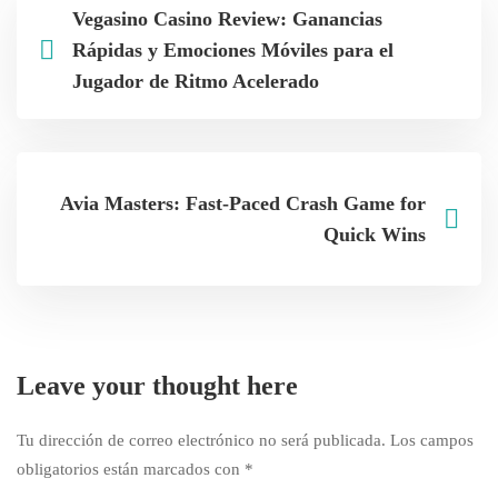
Vegasino Casino Review: Ganancias
Rápidas y Emociones Móviles para el
Jugador de Ritmo Acelerado
Avia Masters: Fast‑Paced Crash Game for
Quick Wins
Leave your thought here
Tu dirección de correo electrónico no será publicada.
Los campos
obligatorios están marcados con
*