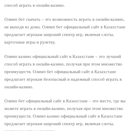
способ играть в онлайн-казино.
Олимп бет скачать – это возможность играть в онлайн-казино,
не выходя из дома. Олимп бет официальный сайт в Казахстане
предлагает игрокам широкий спектр игр, включая слоты,
карточные игры и рулетку.
Олимп казино официальный сайт в Казахстане – это лучший
способ играть в онлайн-казино, получая при этом множество
преимуществ. Олимп бет официальный сайт в Казахстане
предлагает игрокам безопасный и надежный способ играть в
онлайн-казино.
Олимп бет официальный сайт в Казахстане – это место, где вы
можете играть в онлайн-казино, получая при этом множество
преимуществ. Олимп казино официальный сайт в Казахстане
предлагает игрокам широкий спектр игр, включая слоты,