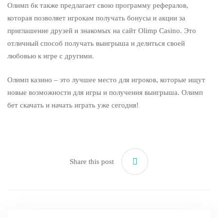
Олимп бк также предлагает свою программу рефералов,
которая позволяет игрокам получать бонусы и акции за
приглашение друзей и знакомых на сайт Olimp Casino. Это
отличный способ получать выигрыша и делиться своей
любовью к игре с другими.
Олимп казино – это лучшее место для игроков, которые ищут
новые возможности для игры и получения выигрыша. Олимп
бет скачать и начать играть уже сегодня!
Share this post