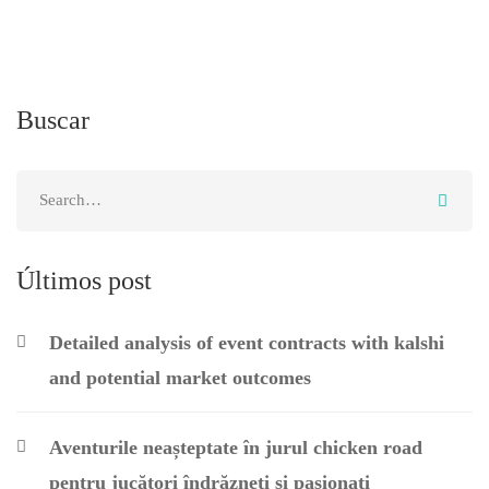
Buscar
Search
for:
Últimos post
Detailed analysis of event contracts with kalshi
and potential market outcomes
Aventurile neașteptate în jurul chicken road
pentru jucători îndrăzneți și pasionați