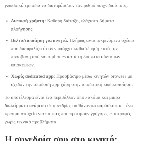
γλωσσικά εμπόδια να διαταράσσουν τον ρυθμό παιχνιδιού τους.
Διεπαφή χρήστη:
Καθαρή διάταξη, ελάχιστα βήματα
πλοήγησης.
Βελτιστοποίηση για κινητά:
Πλήρως ανταποκρινόμενο σχέδιο
που διασφαλίζει ότι δεν υπάρχει καθυστέρηση κατά την
πρόσβαση από smartphones κατά τη διάρκεια σύντομων
επισκέψεων.
Χωρίς dedicated app:
Προσβάσιμο μέσω κινητών browser με
σχεδόν την απόδοση app χάρη στην αποδοτική κωδικοποίηση.
Το αποτέλεσμα είναι ένα περιβάλλον όπου ακόμα και μικρά
διαλείμματα ανάμεσα σε συνεδρίες αισθάνονται απρόσκοπτα—ένα
κρίσιμο στοιχείο για παίκτες που προτιμούν γρήγορες επιστροφές
χωρίς τεχνικά προβλήματα.
Η συνεδρία σου στο κινητό: