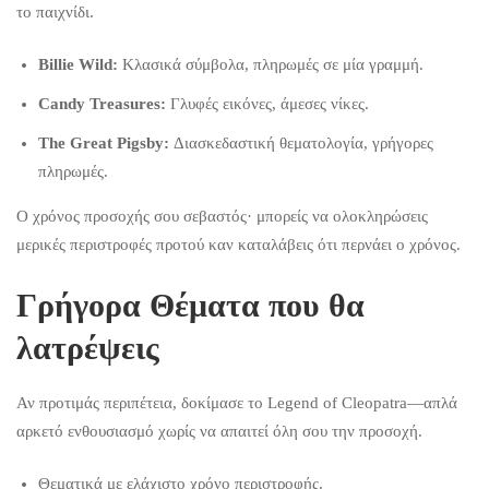
το παιχνίδι.
Billie Wild:
Κλασικά σύμβολα, πληρωμές σε μία γραμμή.
Candy Treasures:
Γλυφές εικόνες, άμεσες νίκες.
The Great Pigsby:
Διασκεδαστική θεματολογία, γρήγορες
πληρωμές.
Ο χρόνος προσοχής σου σεβαστός· μπορείς να ολοκληρώσεις
μερικές περιστροφές προτού καν καταλάβεις ότι περνάει ο χρόνος.
Γρήγορα Θέματα που θα
λατρέψεις
Αν προτιμάς περιπέτεια, δοκίμασε το Legend of Cleopatra—απλά
αρκετό ενθουσιασμό χωρίς να απαιτεί όλη σου την προσοχή.
Θεματικά με ελάχιστο χρόνο περιστροφής.