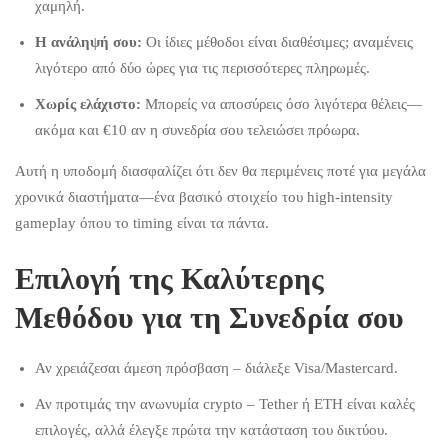
χαμηλή.
Η ανάληψή σου:
Οι ίδιες μέθοδοι είναι διαθέσιμες; αναμένεις
λιγότερο από δύο ώρες για τις περισσότερες πληρωμές.
Χωρίς ελάχιστο:
Μπορείς να αποσύρεις όσο λιγότερα θέλεις—
ακόμα και €10 αν η συνεδρία σου τελειώσει πρόωρα.
Αυτή η υποδομή διασφαλίζει ότι δεν θα περιμένεις ποτέ για μεγάλα
χρονικά διαστήματα—ένα βασικό στοιχείο του high‑intensity
gameplay όπου το timing είναι τα πάντα.
Επιλογή της Καλύτερης
Μεθόδου για τη Συνεδρία σου
Αν χρειάζεσαι άμεση πρόσβαση – διάλεξε Visa/Mastercard.
Αν προτιμάς την ανωνυμία crypto – Tether ή ETH είναι καλές
επιλογές, αλλά έλεγξε πρώτα την κατάσταση του δικτύου.