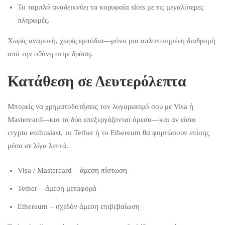
Το ταμπλό αναδεικνύει τα κορυφαία slots με τις μεγαλύτερες
πληρωμές.
Χωρίς αναμονή, χωρίς εμπόδια—μόνο μια απλοποιημένη διαδρομή
από την οθόνη στην δράση.
Κατάθεση σε Δευτερόλεπτα
Μπορείς να χρηματοδοτήσεις τον λογαριασμό σου με Visa ή
Mastercard—και τα δύο επεξεργάζονται άμεσα—και αν είσαι
crypto enthusiast, το Tether ή το Ethereum θα φορτώσουν επίσης
μέσα σε λίγα λεπτά.
Visa / Mastercard – άμεση πίστωση
Tether – άμεση μεταφορά
Ethereum – σχεδόν άμεση επιβεβαίωση