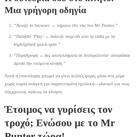
Μια γρήγορη οδηγία
“Άνοιξε το browser → πήγαινε στο site του Mr Punter.”
“Πατήστε ‘Play’ → διάλεξε παιχνίδι από τη λίστα με τα
highlighted quick‑spin.”
“Περιστροφή → δες αποτελέσματα σε δευτερόλεπτα· αποφάσισε
άμεσα την επόμενη κίνηση.”
Αυτή η επανάληψη μπορεί να γίνει πολλές φορές μέσα στη μέρα
χωρίς καμία ανάγκη για παρατεταμένη εμπλοκή—ιδανικό για τους
σύγχρονους παίκτες σε κίνηση.
Έτοιμος να γυρίσεις τον
τροχό; Ενώσου με το Mr
Punter τώρα!