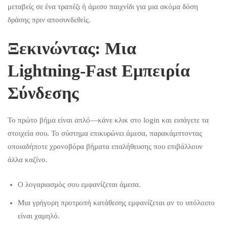
μεταβείς σε ένα τραπέζι ή άμεσο παιχνίδι για μια ακόμα δόση
δράσης πριν αποσυνδεθείς.
Ξεκινώντας: Μια
Lightning‑Fast Εμπειρία
Σύνδεσης
Το πρώτο βήμα είναι απλό—κάνε κλικ στο login και εισάγετε τα
στοιχεία σου. Το σύστημα επικυρώνει άμεσα, παρακάμπτοντας
οποιαδήποτε χρονοβόρα βήματα επαλήθευσης που επιβάλλουν
άλλα καζίνο.
Ο λογαριασμός σου εμφανίζεται άμεσα.
Μια γρήγορη προτροπή κατάθεσης εμφανίζεται αν το υπόλοιπο
είναι χαμηλό.