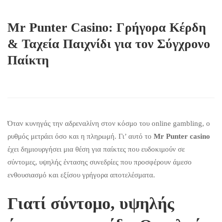
Mr Punter Casino: Γρήγορα Κέρδη
& Ταχεία Παιχνίδι για τον Σύγχρονο
Παίκτη
Όταν κυνηγάς την αδρεναλίνη στον κόσμο του online gambling, ο
ρυθμός μετράει όσο και η πληρωμή. Γι’ αυτό το
Mr Punter casino
έχει δημιουργήσει μια θέση για παίκτες που ευδοκιμούν σε
σύντομες, υψηλής έντασης συνεδρίες που προσφέρουν άμεσο
ενθουσιασμό και εξίσου γρήγορα αποτελέσματα.
Γιατί σύντομο, υψηλής