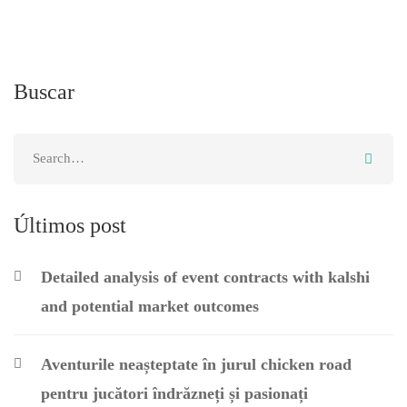
Buscar
Últimos post
Detailed analysis of event contracts with kalshi
and potential market outcomes
Aventurile neașteptate în jurul chicken road
pentru jucători îndrăzneți și pasionați