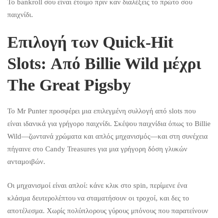
Το bankroll σου είναι έτοιμο πριν καν διαλέξεις το πρώτο σου
παιχνίδι.
Επιλογή των Quick‑Hit
Slots: Από Billie Wild μέχρι
The Great Pigsby
Το Mr Punter προσφέρει μια επιλεγμένη συλλογή από slots που
είναι ιδανικά για γρήγορο παιχνίδι. Σκέψου παιχνίδια όπως το Billie
Wild—ζωντανά χρώματα και απλός μηχανισμός—και στη συνέχεια
πήγαινε στο Candy Treasures για μια γρήγορη δόση γλυκών
ανταμοιβών.
Οι μηχανισμοί είναι απλοί: κάνε κλικ στο spin, περίμενε ένα
κλάσμα δευτερολέπτου να σταματήσουν οι τροχοί, και δες το
αποτέλεσμα. Χωρίς πολύπλορους γύρους μπόνους που παρατείνουν