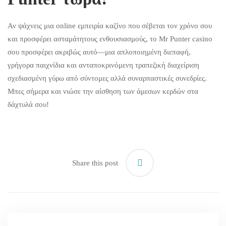
Αν ψάχνεις μια online εμπειρία καζίνο που σέβεται τον χρόνο σου
και προσφέρει ασταμάτητους ενθουσιασμούς, το
Mr Punter casino
σου προσφέρει ακριβώς αυτό—μια απλοποιημένη διεπαφή,
γρήγορα παιχνίδια και ανταποκρινόμενη τραπεζική διαχείριση
σχεδιασμένη γύρω από σύντομες αλλά συναρπαστικές συνεδρίες.
Μπες σήμερα και νιώσε την αίσθηση των άμεσων κερδών στα
δάχτυλά σου!
Share this post