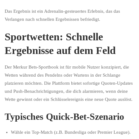
Das Ergebnis ist ein Adrenalin‑gesteuertes Erlebnis, das das
Verlangen nach schnellen Ergebnissen befriedigt.
Sportwetten: Schnelle
Ergebnisse auf dem Feld
Der Merkur Bets‑Sportbook ist für mobile Nutzer konzipiert, die
Wetten während des Pendelns oder Wartens in der Schlange
platzieren möchten. Die Plattform bietet sofortige Quoten‑Updates
und Push‑Benachrichtigungen, die dich alarmieren, wenn deine
Wette gewinnt oder ein Schlüsselereignis eine neue Quote auslöst.
Typisches Quick‑Bet‑Szenario
Wähle ein Top‑Match (z.B. Bundesliga oder Premier League).