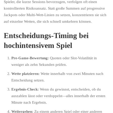
Spieler, die kurze Sessions bevorzugen, verfolgen oft einen
kontrollierten Risikoansatz. Statt große Summen auf progressive
Jackpots oder Multi‑Wett‑Linien zu setzen, konzentrieren sie sich
auf einzelne Wetten, die sich schnell umkehren können.
Entscheidungs‑Timing bei
hochintensivem Spiel
Pre‑Game‑Bewertung:
Quoten oder Slot‑Volatilität in
weniger als zehn Sekunden prüfen.
Wette platzieren:
Wette innerhalb von zwei Minuten nach
Entscheidung setzen.
Ergebnis‑Check:
Wenn du gewinnst, entscheiden, ob du
auszahlen lässt oder verdoppelst—alles innerhalb der ersten
Minute nach Ergebnis.
Weitergehen:
Zu einem anderen Spiel oder einer anderen