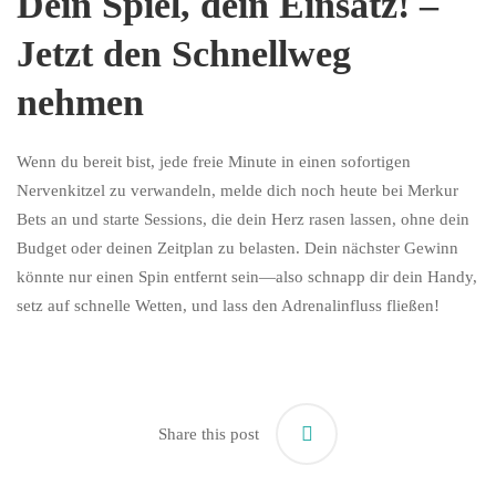
Dein Spiel, dein Einsatz! –
Jetzt den Schnellweg
nehmen
Wenn du bereit bist, jede freie Minute in einen sofortigen
Nervenkitzel zu verwandeln, melde dich noch heute bei Merkur
Bets an und starte Sessions, die dein Herz rasen lassen, ohne dein
Budget oder deinen Zeitplan zu belasten. Dein nächster Gewinn
könnte nur einen Spin entfernt sein—also schnapp dir dein Handy,
setz auf schnelle Wetten, und lass den Adrenalinfluss fließen!
Share this post