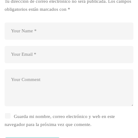
Tu dirección de correo electrónico no será publicada.
Los campos
obligatorios están marcados con
*
Guarda mi nombre, correo electrónico y web en este
navegador para la próxima vez que comente.