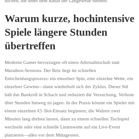
suchen, die unter dem Radar der Langeweile bleiben.
Warum kurze, hochintensive
Spiele längere Stunden
übertreffen
Moderne Gamer bevorzugen oft einen Adrenalinschub statt
Marathon-Sessions. Der Reiz liegt im schnellen
Entscheidungsprozess: ein einzelner Spin, eine einzelne Wette, ein
einzelner Gewinn—dann wiederholt sich der Zyklus. Dieser Stil
hält das Bankroll in Schach und reduziert die Versuchung, Verluste
über Stunden hinweg zu jagen. In der Praxis könnte ein Spieler mit
einem einzelnen €5 Slot-Einsatz beginnen, die Walzen zwei
Minuten lang drehen lassen, dann zu einem schnellen Tischspiel
wechseln oder eine schnelle Linienwette auf ein Live-Event
platzieren—alles vor dem Mittagessen.