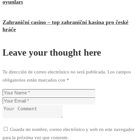
oyunları
Zahraniční casino – top zahraniční kasina pro české
hráče
Leave your thought here
Tu dirección de correo electrónico no será publicada.
Los campos
obligatorios están marcados con
*
Guarda mi nombre, correo electrónico y web en este navegador
para la próxima vez que comente.