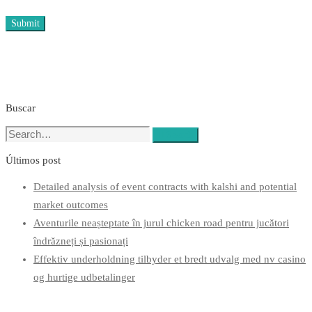
Buscar
Search
Últimos post
Detailed analysis of event contracts with kalshi and potential
market outcomes
Aventurile neașteptate în jurul chicken road pentru jucători
îndrăzneți și pasionați
Effektiv underholdning tilbyder et bredt udvalg med nv casino
og hurtige udbetalinger