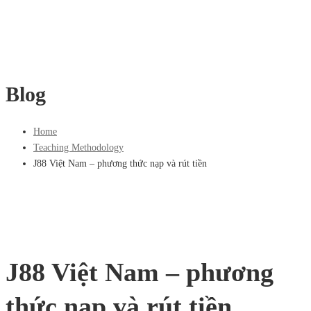
Blog
Home
Teaching Methodology
J88 Việt Nam – phương thức nạp và rút tiền
J88 Việt Nam – phương
thức nạp và rút tiền