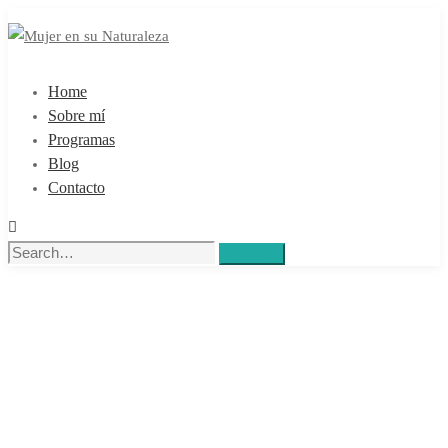
Home
Sobre mí
Programas
Blog
Contacto
Search