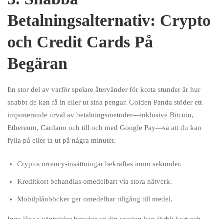
Betalningsalternativ: Crypto
och Credit Cards På
Begäran
En stor del av varför spelare återvänder för korta stunder är hur
snabbt de kan få in eller ut sina pengar. Golden Panda stöder ett
imponerande urval av betalningsmetoder—inklusive Bitcoin,
Ethereum, Cardano och till och med Google Pay—så att du kan
fylla på eller ta ut på några minuter.
Cryptocurrency-insättningar bekräftas inom sekunder.
Kreditkort behandlas omedelbart via stora nätverk.
Mobilplånböcker ger omedelbar tillgång till medel.