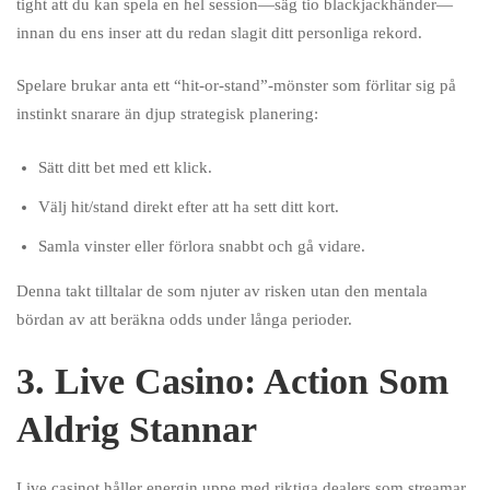
tight att du kan spela en hel session—säg tio blackjackhänder—
innan du ens inser att du redan slagit ditt personliga rekord.
Spelare brukar anta ett “hit‑or‑stand”-mönster som förlitar sig på
instinkt snarare än djup strategisk planering:
Sätt ditt bet med ett klick.
Välj hit/stand direkt efter att ha sett ditt kort.
Samla vinster eller förlora snabbt och gå vidare.
Denna takt tilltalar de som njuter av risken utan den mentala
bördan av att beräkna odds under långa perioder.
3. Live Casino: Action Som
Aldrig Stannar
Live casinot håller energin uppe med riktiga dealers som streamar