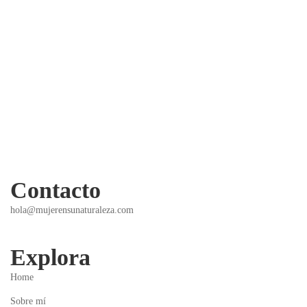
Express
Completa
2 Lessons
1 Lesson
0 Students
0 Students
Contacto
hola@mujerensunaturaleza.com
Explora
Home
Sobre mí