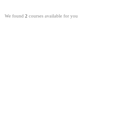
We found
2
courses available for you
250
€
450
€
MAR 02, 2021
MAR 02, 2021
Mujer en
Mujer en
su
su
Naturaleza
Naturaleza
–
–
Programa
Programa
Renovación
Renovación