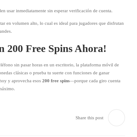
den usar inmediatamente sin esperar verificación de cuenta.
tar en volumen alto, lo cual es ideal para jugadores que disfrutan
andes.
én 200 Free Spins Ahora!
eléfono sin pasar horas en un escritorio, la plataforma móvil de
nedas clásicas o prueba tu suerte con funciones de ganar
 hoy y aprovecha esos
200 free spins
—porque cada giro cuenta
 máximo.
Share this post