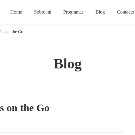
Home
Sobre mí
Programas
Blog
Contacto
ins on the Go
Blog
s on the Go