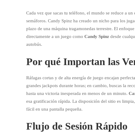
Cada vez que sacas tu teléfono, el mundo se reduce a un c
semáforos. Candy Spinz ha creado un nicho para los jug
plazo de una máquina tragamonedas terrestre. El enfoque
directamente a un juego como
Candy Spinz
desde cualqui
autobús.
Por qué Importan las Ve
Ráfagas cortas y de alta energía de juego encajan perfec
grandes jackpots durante horas; en cambio, buscas la re
hasta una victoria inesperada en menos de un minuto.
Ca
esa gratificación rápida. La disposición del sitio es lim
fácil en una pantalla pequeña.
Flujo de Sesión Rápido