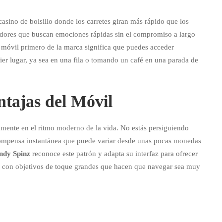
asino de bolsillo donde los carretes giran más rápido que los
adores que buscan emociones rápidas sin el compromiso a largo
 móvil primero de la marca significa que puedes acceder
er lugar, ya sea en una fila o tomando un café en una parada de
ntajas del Móvil
tamente en el ritmo moderno de la vida. No estás persiguiendo
compensa instantánea que puede variar desde unas pocas monedas
ndy Spinz
reconoce este patrón y adapta su interfaz para ofrecer
pia, con objetivos de toque grandes que hacen que navegar sea muy