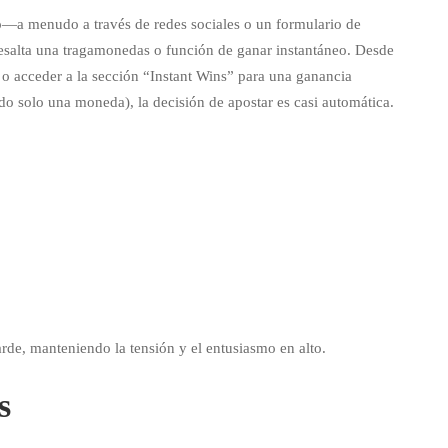
o—a menudo a través de redes sociales o un formulario de
salta una tragamonedas o función de ganar instantáneo. Desde
s o acceder a la sección “Instant Wins” para una ganancia
do solo una moneda), la decisión de apostar es casi automática.
tarde, manteniendo la tensión y el entusiasmo en alto.
s