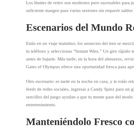
Los límites de retiro son modestos pero razonables para 
suficiente margen para varias sesiones sin requerir saldos
Escenarios del Mundo R
Estás en un viaje matutino; los anuncios del tren se mez
tu teléfono y seleccionas “Instant Wins.” Un giro rápido t
antes de bajarte. Más tarde, en la hora del almuerzo, revi
Gates of Olympus ofrece una oportunidad fresca para apro
Otro escenario: es tarde en la noche en casa, y te estás r
feeds de redes sociales, ingresas a Candy Spinz para un g
sencillos del juego ayudan a que tu mente pase del modo
entretenimiento.
Manteniéndolo Fresco co