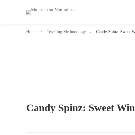
Home
Teaching Methodology
Candy Spinz: Sweet W
Candy Spinz: Sweet Win