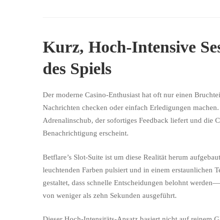
Kurz, Hoch‑Intensive S
des Spiels
Der moderne Casino-Enthusiast hat oft nur einen Bruchte
Nachrichten checken oder einfach Erledigungen machen. 
Adrenalinschub, der sofortiges Feedback liefert und die 
Benachrichtigung erscheint.
Betflare
’s Slot‑Suite ist um diese Realität herum aufgebau
leuchtenden Farben pulsiert und in einem erstaunlichen Te
gestaltet, dass schnelle Entscheidungen belohnt werden
von weniger als zehn Sekunden ausgeführt.
Dieser Hoch‑Intensitäts-Ansatz basiert nicht auf reinem G