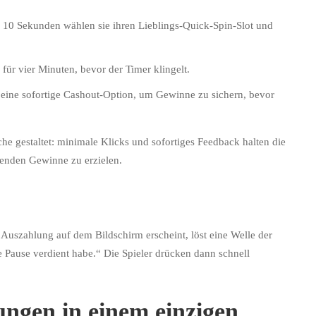
 10 Sekunden wählen sie ihren Lieblings‑Quick‑Spin‑Slot und
ür vier Minuten, bevor der Timer klingelt.
 eine sofortige Cashout-Option, um Gewinne zu sichern, bevor
äche gestaltet: minimale Klicks und sofortiges Feedback halten die
genden Gewinne zu erzielen.
Auszahlung auf dem Bildschirm erscheint, löst eine Welle der
 Pause verdient habe.“ Die Spieler drücken dann schnell
ngen in einem einzigen