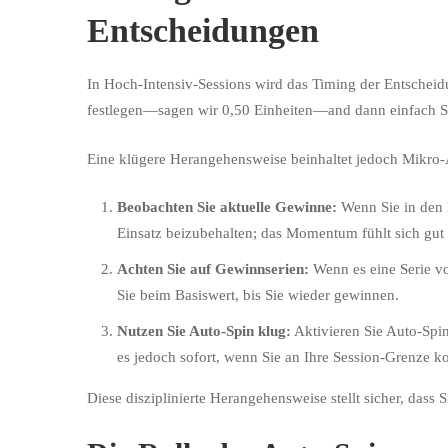
Entscheidungen
In Hoch‑Intensiv-Sessions wird das Timing der Entscheidu
festlegen—sagen wir 0,50 Einheiten—and dann einfach Spin
Eine klügere Herangehensweise beinhaltet jedoch Mikro‑
Beobachten Sie aktuelle Gewinne:
Wenn Sie in den l
Einsatz beizubehalten; das Momentum fühlt sich gut 
Achten Sie auf Gewinnserien:
Wenn es eine Serie vo
Sie beim Basiswert, bis Sie wieder gewinnen.
Nutzen Sie Auto‑Spin klug:
Aktivieren Sie Auto‑Spi
es jedoch sofort, wenn Sie an Ihre Session‑Grenze 
Diese disziplinierte Herangehensweise stellt sicher, dass 