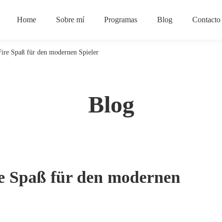
Home
Sobre mí
Programas
Blog
Contacto
Fire Spaß für den modernen Spieler
Blog
ire Spaß für den modernen