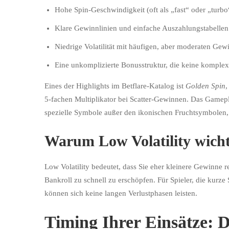
Hohe Spin-Geschwindigkeit (oft als „fast“ oder „turb
Klare Gewinnlinien und einfache Auszahlungstabellen
Niedrige Volatilität mit häufigen, aber moderaten Gew
Eine unkomplizierte Bonusstruktur, die keine komplexe
Eines der Highlights im Betflare-Katalog ist
Golden Spin
,
5‑fachen Multiplikator bei Scatter‑Gewinnen. Das Gamepla
spezielle Symbole außer den ikonischen Fruchtsymbolen, 
Warum Low Volatility wichti
Low Volatility bedeutet, dass Sie eher kleinere Gewinne r
Bankroll zu schnell zu erschöpfen. Für Spieler, die kurz
können sich keine langen Verlustphasen leisten.
Timing Ihrer Einsätze: D