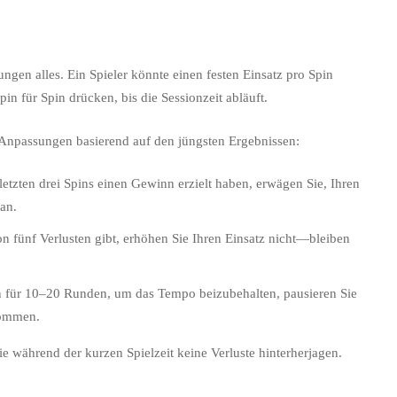
ngen alles. Ein Spieler könnte einen festen Einsatz pro Spin
 für Spin drücken, bis die Sessionzeit abläuft.
Anpassungen basierend auf den jüngsten Ergebnissen:
etzten drei Spins einen Gewinn erzielt haben, erwägen Sie, Ihren
an.
n fünf Verlusten gibt, erhöhen Sie Ihren Einsatz nicht—bleiben
n für 10–20 Runden, um das Tempo beizubehalten, pausieren Sie
kommen.
Sie während der kurzen Spielzeit keine Verluste hinterherjagen.