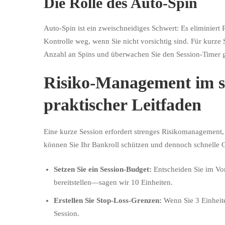
Die Rolle des Auto‑Spin
Auto‑Spin ist ein zweischneidiges Schwert: Es eliminiert
Kontrolle weg, wenn Sie nicht vorsichtig sind. Für kurze 
Anzahl an Spins und überwachen Sie den Session‑Timer 
Risiko-Management im sc
praktischer Leitfaden
Eine kurze Session erfordert strenges Risikomanagement,
können Sie Ihr Bankroll schützen und dennoch schnelle 
Setzen Sie ein Session‑Budget:
Entscheiden Sie im Vor
bereitstellen—sagen wir 10 Einheiten.
Erstellen Sie Stop‑Loss‑Grenzen:
Wenn Sie 3 Einheite
Session.