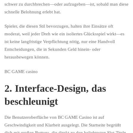
schwer zu durchbrechen—oder aufzugeben—ist, sobald man diese
schnelle Belohnung erlebt hat.
Spieler, die diesen Stil bevorzugen, halten ihre Einsätze oft
moderat, weil jeder Dreh wie ein isoliertes Glücksspiel wirkt—es
ist keine langfristige Verpflichtung nötig, nur eine Handvoll
Entscheidungen, die in Sekunden Geld hinein- oder
herausbewegen können.
BC GAME casino
2. Interface-Design, das
beschleunigt
Die Benutzeroberfläche von BC GAME Casino ist auf
Geschwindigkeit und Klarheit ausgelegt. Die Startseite begrüßt
dich mit großen Buttons, die direkt zu den beliebtesten Slot-Titeln