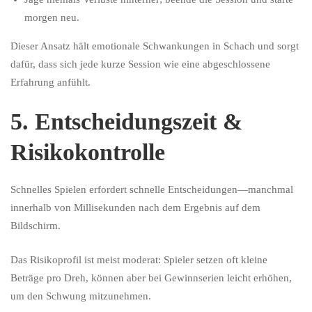
morgen neu.
Dieser Ansatz hält emotionale Schwankungen in Schach und sorgt
dafür, dass sich jede kurze Session wie eine abgeschlossene
Erfahrung anfühlt.
5. Entscheidungszeit &
Risikokontrolle
Schnelles Spielen erfordert schnelle Entscheidungen—manchmal
innerhalb von Millisekunden nach dem Ergebnis auf dem
Bildschirm.
Das Risikoprofil ist meist moderat: Spieler setzen oft kleine
Beträge pro Dreh, können aber bei Gewinnserien leicht erhöhen,
um den Schwung mitzunehmen.