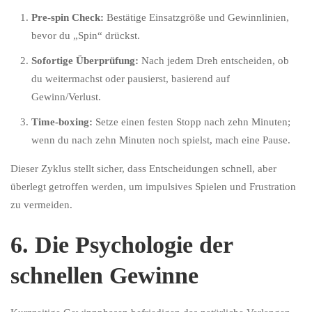
Pre‑spin Check:
Bestätige Einsatzgröße und Gewinnlinien,
bevor du „Spin“ drückst.
Sofortige Überprüfung:
Nach jedem Dreh entscheiden, ob
du weitermachst oder pausierst, basierend auf
Gewinn/Verlust.
Time‑boxing:
Setze einen festen Stopp nach zehn Minuten;
wenn du nach zehn Minuten noch spielst, mach eine Pause.
Dieser Zyklus stellt sicher, dass Entscheidungen schnell, aber
überlegt getroffen werden, um impulsives Spielen und Frustration
zu vermeiden.
6. Die Psychologie der
schnellen Gewinne