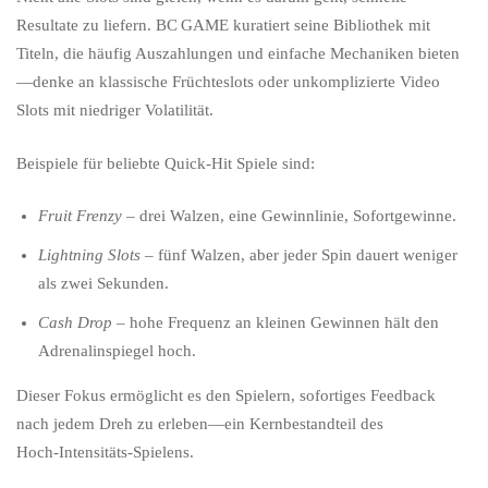
Resultate zu liefern. BC GAME kuratiert seine Bibliothek mit
Titeln, die häufig Auszahlungen und einfache Mechaniken bieten
—denke an klassische Früchteslots oder unkomplizierte Video
Slots mit niedriger Volatilität.
Beispiele für beliebte Quick‑Hit Spiele sind:
Fruit Frenzy
– drei Walzen, eine Gewinnlinie, Sofortgewinne.
Lightning Slots
– fünf Walzen, aber jeder Spin dauert weniger
als zwei Sekunden.
Cash Drop
– hohe Frequenz an kleinen Gewinnen hält den
Adrenalinspiegel hoch.
Dieser Fokus ermöglicht es den Spielern, sofortiges Feedback
nach jedem Dreh zu erleben—ein Kernbestandteil des
Hoch‑Intensitäts‑Spielens.