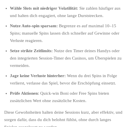
Wähle Slots mit niedriger Volatilität:
Sie zahlen häufiger aus
und halten dich engagiert, ohne lange Durststrecken.
Nutze Auto‑spin sparsam:
Begrenze es auf maximal 10–15
Spins; manuelle Spins lassen dich schneller auf Gewinne oder
Verluste reagieren.
Setze strikte Zeitlimits:
Nutze den Timer deines Handys oder
den integrierten Session-Timer des Casinos, um Überspielen zu
vermeiden.
Jage keine Verluste hinterher:
Wenn du drei Spins in Folge
verlierst, verlasse das Spiel, bevor die Erschöpfung einsetzt.
Prüfe Aktionen:
Quick‑win Boni oder Free Spins bieten
zusätzlichen Wert ohne zusätzliche Kosten.
Diese Gewohnheiten halten deine Sessions kurz, aber effektiv, und
sorgen dafür, dass du dich belohnt fühlst, ohne durch langes
Spielen ausgelaugt zu werden.