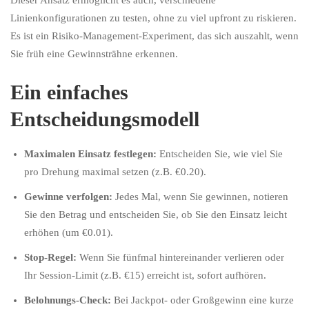
Dieser Ansatz ermöglicht es auch, verschiedene
Linienkonfigurationen zu testen, ohne zu viel upfront zu riskieren.
Es ist ein Risiko-Management-Experiment, das sich auszahlt, wenn
Sie früh eine Gewinnsträhne erkennen.
Ein einfaches
Entscheidungsmodell
Maximalen Einsatz festlegen:
Entscheiden Sie, wie viel Sie
pro Drehung maximal setzen (z.B. €0.20).
Gewinne verfolgen:
Jedes Mal, wenn Sie gewinnen, notieren
Sie den Betrag und entscheiden Sie, ob Sie den Einsatz leicht
erhöhen (um €0.01).
Stop-Regel:
Wenn Sie fünfmal hintereinander verlieren oder
Ihr Session-Limit (z.B. €15) erreicht ist, sofort aufhören.
Belohnungs-Check:
Bei Jackpot- oder Großgewinn eine kurze