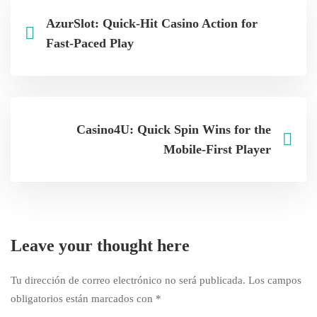
AzurSlot: Quick‑Hit Casino Action for
Fast‑Paced Play
Casino4U: Quick Spin Wins for the
Mobile-First Player
Leave your thought here
Tu dirección de correo electrónico no será publicada.
Los campos
obligatorios están marcados con
*