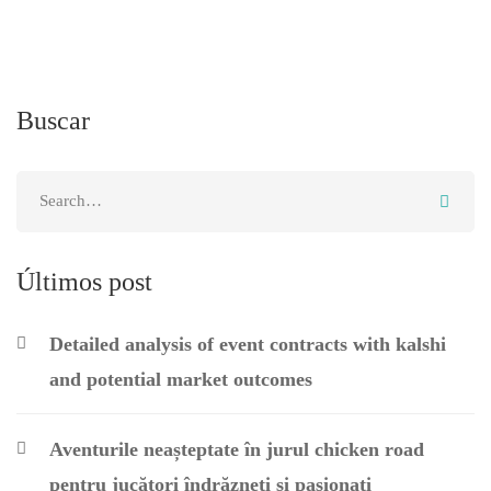
Buscar
Últimos post
Detailed analysis of event contracts with kalshi
and potential market outcomes
Aventurile neașteptate în jurul chicken road
pentru jucători îndrăzneți și pasionați