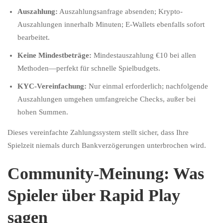
Auszahlung:
Auszahlungsanfrage absenden; Krypto-
Auszahlungen innerhalb Minuten; E‑Wallets ebenfalls sofort
bearbeitet.
Keine Mindestbeträge:
Mindestauszahlung €10 bei allen
Methoden—perfekt für schnelle Spielbudgets.
KYC‑Vereinfachung:
Nur einmal erforderlich; nachfolgende
Auszahlungen umgehen umfangreiche Checks, außer bei
hohen Summen.
Dieses vereinfachte Zahlungssystem stellt sicher, dass Ihre
Spielzeit niemals durch Bankverzögerungen unterbrochen wird.
Community-Meinung: Was
Spieler über Rapid Play
sagen