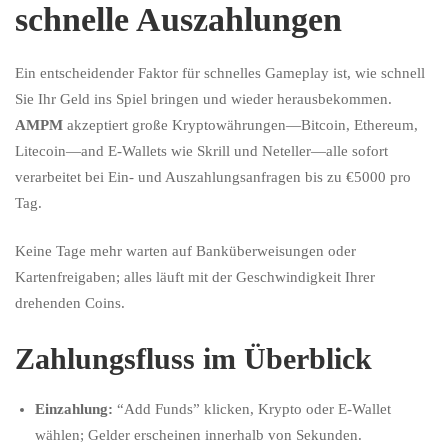
schnelle Auszahlungen
Ein entscheidender Faktor für schnelles Gameplay ist, wie schnell
Sie Ihr Geld ins Spiel bringen und wieder herausbekommen.
AMPM
akzeptiert große Kryptowährungen—Bitcoin, Ethereum,
Litecoin—and E‑Wallets wie Skrill und Neteller—alle sofort
verarbeitet bei Ein- und Auszahlungsanfragen bis zu €5000 pro
Tag.
Keine Tage mehr warten auf Banküberweisungen oder
Kartenfreigaben; alles läuft mit der Geschwindigkeit Ihrer
drehenden Coins.
Zahlungsfluss im Überblick
Einzahlung:
“Add Funds” klicken, Krypto oder E‑Wallet
wählen; Gelder erscheinen innerhalb von Sekunden.