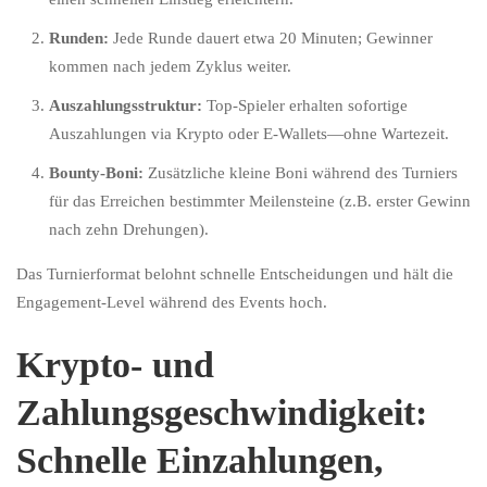
Runden:
Jede Runde dauert etwa 20 Minuten; Gewinner
kommen nach jedem Zyklus weiter.
Auszahlungsstruktur:
Top-Spieler erhalten sofortige
Auszahlungen via Krypto oder E‑Wallets—ohne Wartezeit.
Bounty-Boni:
Zusätzliche kleine Boni während des Turniers
für das Erreichen bestimmter Meilensteine (z.B. erster Gewinn
nach zehn Drehungen).
Das Turnierformat belohnt schnelle Entscheidungen und hält die
Engagement‑Level während des Events hoch.
Krypto- und
Zahlungsgeschwindigkeit:
Schnelle Einzahlungen,