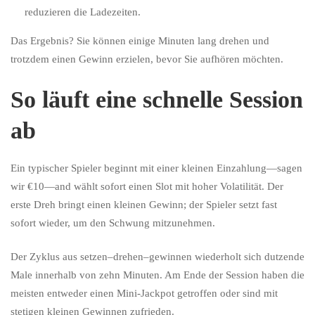
reduzieren die Ladezeiten.
Das Ergebnis? Sie können einige Minuten lang drehen und
trotzdem einen Gewinn erzielen, bevor Sie aufhören möchten.
So läuft eine schnelle Session
ab
Ein typischer Spieler beginnt mit einer kleinen Einzahlung—sagen
wir €10—and wählt sofort einen Slot mit hoher Volatilität. Der
erste Dreh bringt einen kleinen Gewinn; der Spieler setzt fast
sofort wieder, um den Schwung mitzunehmen.
Der Zyklus aus setzen–drehen–gewinnen wiederholt sich dutzende
Male innerhalb von zehn Minuten. Am Ende der Session haben die
meisten entweder einen Mini‑Jackpot getroffen oder sind mit
stetigen kleinen Gewinnen zufrieden.