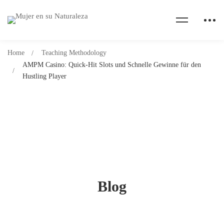
Home
Teaching Methodology
AMPM Casino: Quick‑Hit Slots und Schnelle Gewinne für den
Hustling Player
Blog