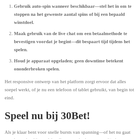
Gebruik auto‑spin wanneer beschikbaar—stel het in om te
stoppen na het gewenste aantal spins of bij een bepaald
winstdoel.
Maak gebruik van de live chat om een betaalmethode te
bevestigen voordat je begint—dit bespaart tijd tijdens het
spelen.
Houd je apparaat opgeladen; geen downtime betekent
ononderbroken spelen.
Het responsive ontwerp van het platform zorgt ervoor dat alles
soepel werkt, of je nu een telefoon of tablet gebruikt, van begin tot
eind.
Speel nu bij 30Bet!
Als je klaar bent voor snelle bursts van spanning—of het nu gaat