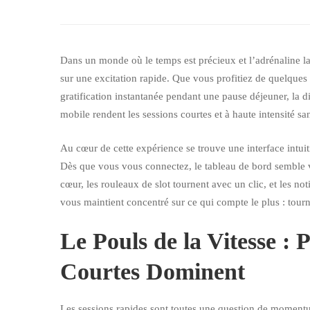
Dans un monde où le temps est précieux et l’adrénaline l
sur une excitation rapide. Que vous profitiez de quelque
gratification instantanée pendant une pause déjeuner, la di
mobile rendent les sessions courtes et à haute intensité san
Au cœur de cette expérience se trouve une interface intuiti
Dès que vous vous connectez, le tableau de bord semble 
cœur, les rouleaux de slot tournent avec un clic, et les no
vous maintient concentré sur ce qui compte le plus : tourne
Le Pouls de la Vitesse : 
Courtes Dominent
Les sessions rapides sont toutes une question de momentum