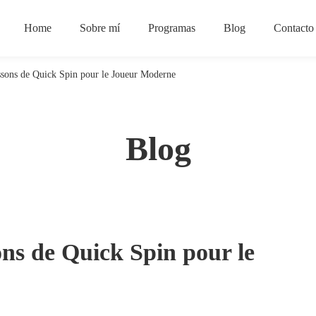
Home
Sobre mí
Programas
Blog
Contacto
sons de Quick Spin pour le Joueur Moderne
Blog
ns de Quick Spin pour le