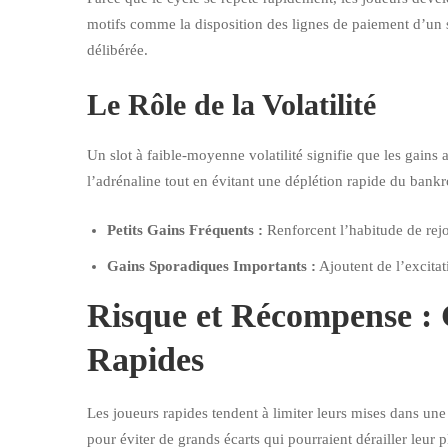
motifs comme la disposition des lignes de paiement d’un 
délibérée.
Le Rôle de la Volatilité
Un slot à faible‑moyenne volatilité signifie que les gains
l’adrénaline tout en évitant une déplétion rapide du bank
Petits Gains Fréquents :
Renforcent l’habitude de rejo
Gains Sporadiques Importants :
Ajoutent de l’excitat
Risque et Récompense : 
Rapides
Les joueurs rapides tendent à limiter leurs mises dans u
pour éviter de grands écarts qui pourraient dérailler leur 