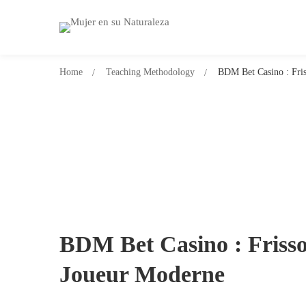
Home
Teaching Methodology
BDM Bet Casino : Fris
BDM Bet Casino : Frisso
Joueur Moderne