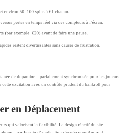
t environ 50–100 spins à €1 chacun.
 versus pertes en temps réel via des compteurs à l’écran.
te (par exemple, €20) avant de faire une pause.
pides restent divertissantes sans causer de frustration.
antanée de dopamine—parfaitement synchronisée pour les joueurs
r cette excitation avec un contrôle prudent du bankroll pour
er en Déplacement
 qui valorisent la flexibilité. Le design réactif du site
rtphone—pas besoin d’application séparée pour Android.