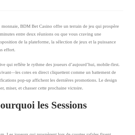
a monnaie, BDM Bet Casino offre un terrain de jeu qui prospère
s minutes entre deux réunions ou que vous craving une
sposition de la plateforme, la sélection de jeux et la puissance
s effort.
ve qui reflète le rythme des joueurs d’aujourd’hui, mobile-first.
vivant—les cotes en direct cliquettent comme un battement de
tifications pop-up affichent les dernières promotions. Le design
r, miser, et chasser cette prochaine victoire.
Pourquoi les Sessions
. Les joueurs qui prospèrent lors de courtes rafales fixent