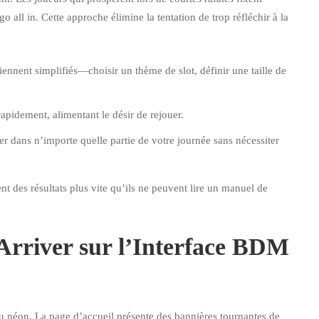
ll in. Cette approche élimine la tentation de trop réfléchir à la
ennent simplifiés—choisir un thème de slot, définir une taille de
rapidement, alimentant le désir de rejouer.
er dans n’importe quelle partie de votre journée sans nécessiter
 des résultats plus vite qu’ils ne peuvent lire un manuel de
Arriver sur l’Interface BDM
 au néon. La page d’accueil présente des bannières tournantes de