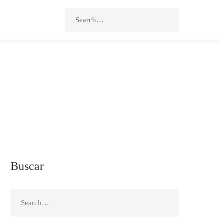
Buscar